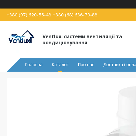
+380 (97) 620-55-48
+380 (68) 636-79-88
Ventlux: системи вентиляції та
кондиціонування
Головна
Каталог
Про нас
Доставка і опл