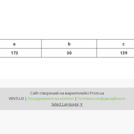
a
b
c
173
30
139
Сайт створений на маркетплейсі
Prom.ua
VENTLUX |
Поскаржитися на контент
|
Політика конфіденційності
Select Language
▼