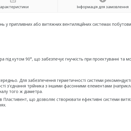
арактеристики
Інформація для замовлення
нь у припливних або витяжних вентиляційних системах побутови
ра під кутом 90°, що забезпечує гнучкість при проектуванні та м
осередньо. Для забезпечення герметичності системи рекомендуєт
ості з'єднання трійника з іншими фасонними елементами (наприкл
налу того ж діаметра.
в Пластивент, що дозволяє створювати ефективні системи витя
ях.