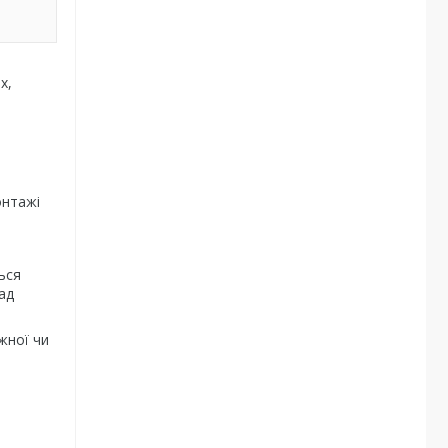
х,
онтажі
ься
ад
жної чи