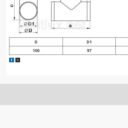
D
D1
100
97