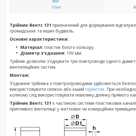
Опис
Х
Трійник Вентс 131
призначений для формування відгалуже
громадських та інших будівель.
Основні характеристики:
Матеріал:
пластик білого кольору.
Діаметр з'єднання:
100 мм.
Трійник дозволяє з'єднувати три повітроводи одного діамет
вентиляційних систем.
Монтаж:
З'єднання трійника з повітропроводами здійснюється безп
використовувати силікон або інший
герметик
. При необхідн
коліном) слід використовувати невелику ділянку прямого ка
Трійник Вентс 131
є частиною системи пластикових каналі
припливної вентиляції у житлових чи комерційних приміщенн