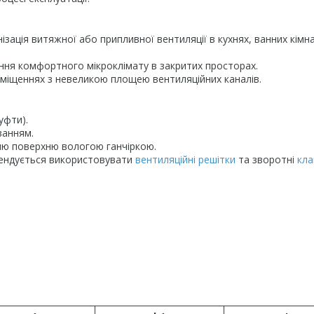
ізація витяжної або припливної вентиляції в кухнях, ванних кімн
ення комфортного мікроклімату в закритих просторах.
міщеннях з невеликою площею вентиляційних каналів.
уфти).
ванням.
ню поверхню вологою ганчіркою.
ендується використовувати
вентиляційні решітки
та зворотні
кла