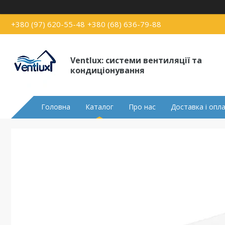
+380 (97) 620-55-48
+380 (68) 636-79-88
Ventlux: системи вентиляції та
кондиціонування
Головна
Каталог
Про нас
Доставка і опл