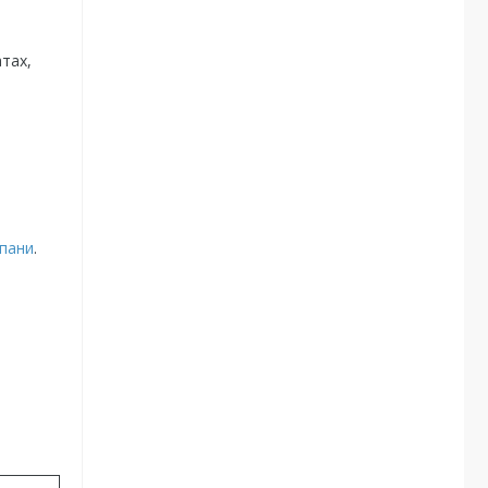
атах,
пани
.