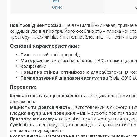
Опис
Х
Повітровід
Вентс
8020
– це вентиляційний канал, призначе
кондиціонування повітря. Його особливість – плоска конст
простору, таких як підвісні стелі, меблеві ніші та технічні ша
Основні характеристики:
Тип:
плоский повітропровід
Матеріал:
високоякісний пластик (ПВХ), стійкий до впл
Колір:
білий
Товщина стінки:
оптимізована для забезпечення жор
Температурний діапазон експлуатації:
від -30°C д
Переваги:
Компактність та ергономічність
– завдяки плоскому проф
обмеження.
Міцність та довговічність
– виготовлений із якісного ПВХ
Гладка внутрішня поверхня
– мінімізує опір повітря та 
Простота монтажу
– легко ріжеться та монтується за доп
Сумісність
– підтримує підключення до стандартних систем 
допомогою перехідників.
Екологічність
– матеріал не виділяє шкідливих речовин у пр