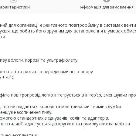
арактеристики
Інформація для замовлення
ний для організації ефективного повітрообміну в системах венти
рукція, що робить його зручним для встановлення в умовах обм
хти.
иву вологи, корозії та ультрафіолету
сткості та низького аеродинамічного опору
о +70°C
ілю повітропровід легко інтегрується в інтер’єр, зменшуючи пр
, що не піддається корозії та має тривалий термін служби.
зменшує накопичення пилу.
омогою стандартних з'єднувачів, колін та адаптерів.
вентиляції, адаптується до круглих та прямокутних каналів за
оцесі експлуатації.