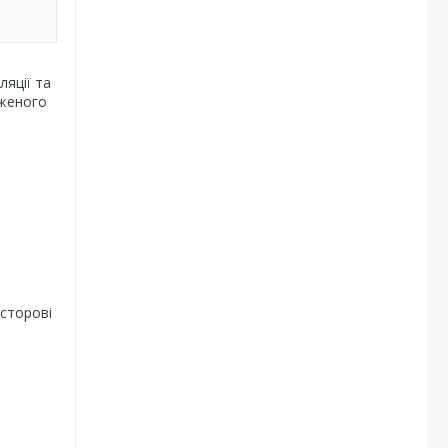
ляції та
еженого
осторові