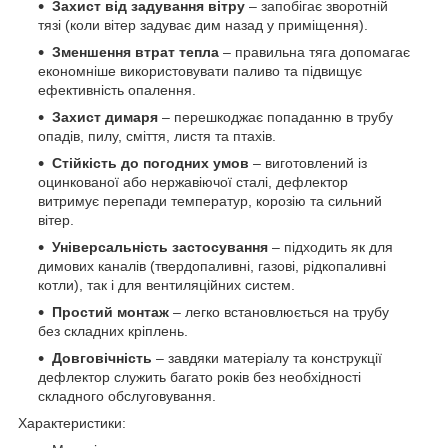
Захист від задування вітру
– запобігає зворотній
тязі (коли вітер задуває дим назад у приміщення).
Зменшення втрат тепла
– правильна тяга допомагає
економніше використовувати паливо та підвищує
ефективність опалення.
Захист димаря
– перешкоджає попаданню в трубу
опадів, пилу, сміття, листя та птахів.
Стійкість до погодних умов
– виготовлений із
оцинкованої або нержавіючої сталі, дефлектор
витримує перепади температур, корозію та сильний
вітер.
Універсальність застосування
– підходить як для
димових каналів (твердопаливні, газові, рідкопаливні
котли), так і для вентиляційних систем.
Простий монтаж
– легко встановлюється на трубу
без складних кріплень.
Довговічність
– завдяки матеріалу та конструкції
дефлектор служить багато років без необхідності
складного обслуговування.
Характеристики: