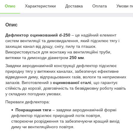
Опис
Характеристики
Доставка
Оплата
Умови п
Опис
Дефлектор оцинкований d-250
– це надійний елемент
систем вентиляції та димовидалення, який підсилює тягу і
захищає канал від дощу, снігу, пилу та пташок.
Використовується для монтажу на вентиляційні труби,
витяжки та димоходи діаметром
25
0 мм
.
Завдяки аеродинамічній конструкції дефлектор підсилює
природну тягу у витяжних каналах, забезпечує ефективне
відведення диму, відпрацьованих газів, вологи та неприємних
запахів. Виготовлений з
оцинкованої сталі
, що гарантує
стійкість до корозії, довговічність та безвідмовну роботу навіть
у складних погодних умовах.
Переваги дефлектора:
Покращення тяги
– завдяки аеродинамічній формі
дефлектор підсилює природний потік повітря,
створюючи розрідження та забезпечуючи кращий вихід
диму чи вентиляційного повітря.