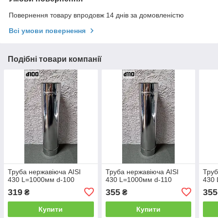
Повернення товару впродовж 14 днів за домовленістю
Всі умови повернення
Подібні товари компанії
Труба нержавіюча AISI
Труба нержавіюча AISI
Труб
430 L=1000мм d-100
430 L=1000мм d-110
430 
319
355
355
₴
₴
Купити
Купити