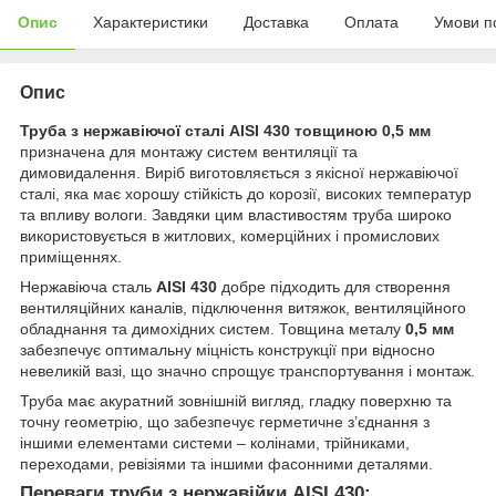
Опис
Характеристики
Доставка
Оплата
Умови п
Опис
Труба з нержавіючої сталі AISI 430 товщиною 0,5 мм
призначена для монтажу систем вентиляції та
димовидалення. Виріб виготовляється з якісної нержавіючої
сталі, яка має хорошу стійкість до корозії, високих температур
та впливу вологи. Завдяки цим властивостям труба широко
використовується в житлових, комерційних і промислових
приміщеннях.
Нержавіюча сталь
AISI 430
добре підходить для створення
вентиляційних каналів, підключення витяжок, вентиляційного
обладнання та димохідних систем. Товщина металу
0,5 мм
забезпечує оптимальну міцність конструкції при відносно
невеликій вазі, що значно спрощує транспортування і монтаж.
Труба має акуратний зовнішній вигляд, гладку поверхню та
точну геометрію, що забезпечує герметичне з’єднання з
іншими елементами системи – колінами, трійниками,
переходами, ревізіями та іншими фасонними деталями.
Переваги труби з нержавійки AISI 430: