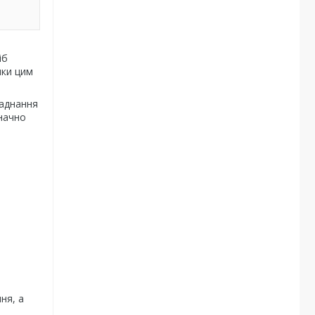
іб
яки цим
ладнання
значно
ня, а