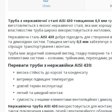
Опис
Х
Труба з нержавіючої сталі AISI 430 товщиною 0,5 мм
пр
виготовляється з якісної нержавіючої сталі, яка має хорошу
властивостям труба широко використовується в житлових, 
Нержавіюча сталь
AISI 430
добре підходить для створення в
та димохідних систем. Товщина металу
0,5 мм
забезпечує оп
спрощує транспортування і монтаж.
Труба має акуратний зовнішній вигляд, гладку поверхню та 
елементами системи – колінами, трійниками, переходами, р
Переваги труби з нержавійки AISI 430:
висока стійкість до корозії та конденсату
витримує підвищені температури
довгий термін експлуатації
легкий та швидкий монтаж
сумісність з іншими елементами вентиляційних і димохі
Нержавіюча труба AISI 430
використовується для монтажу 
також підключення камінів, печей і вентиляційного обладна