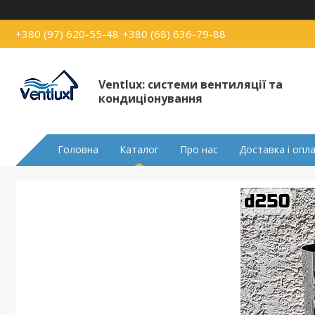
+380 (97) 620-55-48
+380 (68) 636-79-88
Ventlux: системи вентиляції та
кондиціонування
Головна
Каталог
Про нас
Доставка і опл