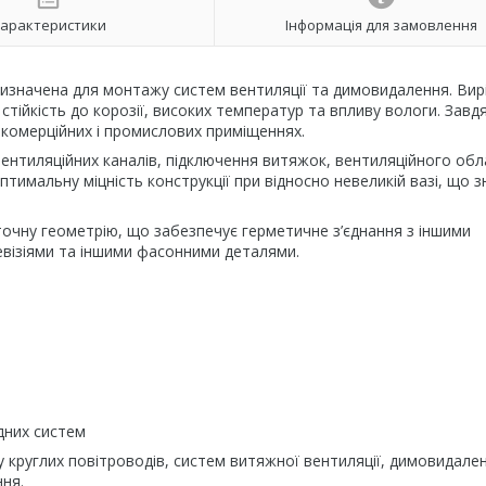
арактеристики
Інформація для замовлення
изначена для монтажу систем вентиляції та димовидалення. Вир
 стійкість до корозії, високих температур та впливу вологи. Завд
комерційних і промислових приміщеннях.
ентиляційних каналів, підключення витяжок, вентиляційного об
тимальну міцність конструкції при відносно невеликій вазі, що 
точну геометрію, що забезпечує герметичне з’єднання з іншими
евізіями та іншими фасонними деталями.
дних систем
круглих повітроводів, систем витяжної вентиляції, димовидален
ння.