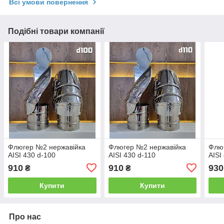
Всі умови повернення
Подібні товари компанії
Флюгер №2 нержавійка
Флюгер №2 нержавійка
Флю
AISI 430 d-100
AISI 430 d-110
AISI
910
910
930
₴
₴
Купити
Купити
Про нас