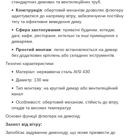
стандартних димових та вентиляційних труб.
Конструкція
: обертовий механізм дозволяє флюгеру
адаптуватися до напрямку вітру, забезпечуючи постійну
тягу та ефективне виведення диму.
Сфера застосування
: приватні будинки, котеджі,
дачі, кафе, ресторани, котельні та інші приміщення з
димарями.
Простий монтаж
: легко встановлюється на димар
без додаткових кріплень або складних інструментів.
Технічні характеристики:
Матеріал: нержавіюча сталь AISI 430
Діаметр: 130 мм
Тип монтажу: на круглий димар або вентиляційний
канал
Особливості: обертовий механізм, стійкість до вітру,
опадів та високих температур
Основні функції флюгера на димохід:
Захист від вітру:
Запобігає задуванню димоходу, що може призвести до