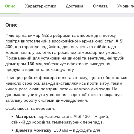
Опис
Характеристики
Доставка
Оплата
Умови п
Опис
Флюгер на димар
№2
з ребрами та отвором для потоку
повітря виготовлений з високоякісної нержавіючої сталі
AISI
430
, що гарантує надійність, довговічність та стійкість до
корозії навіть у вологих і агресивних атмосферних умовах.
Призначений для установки на димові та вентиляційні труби
діаметром
130 мм
, забезпечує ефективне виведення
продуктів горіння та покращує тягу.
Принцип роботи флюгера полягає в тому, що він обертається
навколо своєї осі, завжди виставляючись проти вітру, таким
чином розсіюючи повітряні потоки навколо димоходу. Це
допомагає уникнути утворення зворотної тяги та покращує
загальну роботу системи димовидалення.
Особливості та переваги:
Матеріал
: нержавіюча сталь AISI 430 – міцний,
стійкий до корозії та температурних перепадів.
Діаметр монтажу
: 130 мм – підходить для