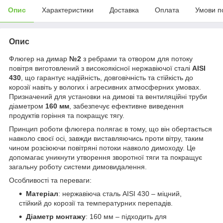
Опис
Характеристики
Доставка
Оплата
Умови п
Опис
Флюгер на димар
№2
з ребрами та отвором для потоку
повітря виготовлений з високоякісної нержавіючої сталі
AISI
430
, що гарантує надійність, довговічність та стійкість до
корозії навіть у вологих і агресивних атмосферних умовах.
Призначений для установки на димові та вентиляційні труби
діаметром
160 мм
, забезпечує ефективне виведення
продуктів горіння та покращує тягу.
Принцип роботи флюгера полягає в тому, що він обертається
навколо своєї осі, завжди виставляючись проти вітру, таким
чином розсіюючи повітряні потоки навколо димоходу. Це
допомагає уникнути утворення зворотної тяги та покращує
загальну роботу системи димовидалення.
Особливості та переваги:
Матеріал
: нержавіюча сталь AISI 430 – міцний,
стійкий до корозії та температурних перепадів.
Діаметр монтажу
: 160 мм – підходить для