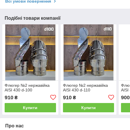
Всі умови повернення
Подібні товари компанії
Флюгер №2 нержавійка
Флюгер №2 нержавійка
Флю
AISI 430 d-100
AISI 430 d-110
AISI
910
910
900
₴
₴
Купити
Купити
Про нас