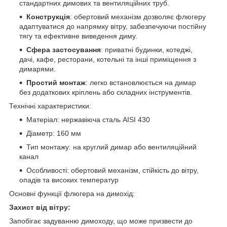
стандартних димових та вентиляційних труб.
Конструкція
: обертовий механізм дозволяє флюгеру
адаптуватися до напрямку вітру, забезпечуючи постійну
тягу та ефективне виведення диму.
Сфера застосування
: приватні будинки, котеджі,
дачі, кафе, ресторани, котельні та інші приміщення з
димарями.
Простий монтаж
: легко встановлюється на димар
без додаткових кріплень або складних інструментів.
Технічні характеристики:
Матеріал: нержавіюча сталь AISI 430
Діаметр: 160 мм
Тип монтажу: на круглий димар або вентиляційний
канал
Особливості: обертовий механізм, стійкість до вітру,
опадів та високих температур
Основні функції флюгера на димохід:
Захист від вітру:
Запобігає задуванню димоходу, що може призвести до