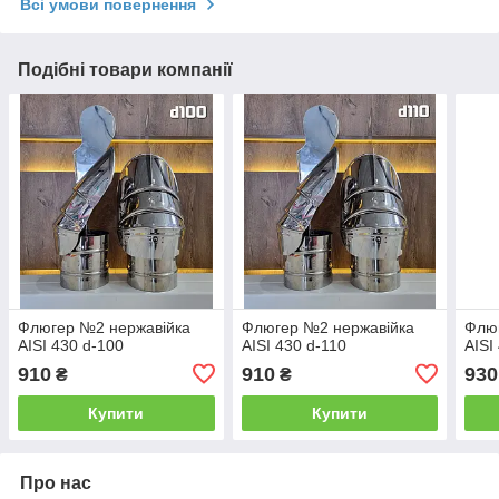
Всі умови повернення
Подібні товари компанії
Флюгер №2 нержавійка
Флюгер №2 нержавійка
Флю
AISI 430 d-100
AISI 430 d-110
AISI
910
910
930
₴
₴
Купити
Купити
Про нас