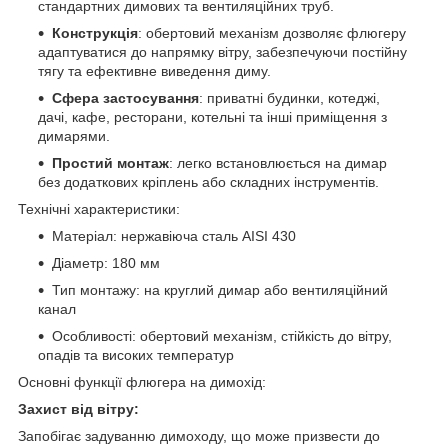
стандартних димових та вентиляційних труб.
Конструкція
: обертовий механізм дозволяє флюгеру
адаптуватися до напрямку вітру, забезпечуючи постійну
тягу та ефективне виведення диму.
Сфера застосування
: приватні будинки, котеджі,
дачі, кафе, ресторани, котельні та інші приміщення з
димарями.
Простий монтаж
: легко встановлюється на димар
без додаткових кріплень або складних інструментів.
Технічні характеристики:
Матеріал: нержавіюча сталь AISI 430
Діаметр: 180 мм
Тип монтажу: на круглий димар або вентиляційний
канал
Особливості: обертовий механізм, стійкість до вітру,
опадів та високих температур
Основні функції флюгера на димохід:
Захист від вітру:
Запобігає задуванню димоходу, що може призвести до