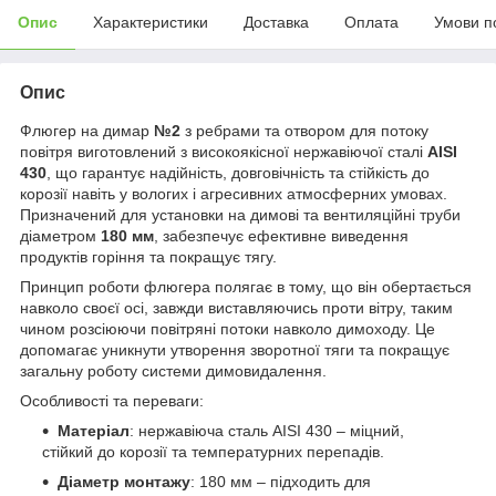
Опис
Характеристики
Доставка
Оплата
Умови п
Опис
Флюгер на димар
№2
з ребрами та отвором для потоку
повітря виготовлений з високоякісної нержавіючої сталі
AISI
430
, що гарантує надійність, довговічність та стійкість до
корозії навіть у вологих і агресивних атмосферних умовах.
Призначений для установки на димові та вентиляційні труби
діаметром
180 мм
, забезпечує ефективне виведення
продуктів горіння та покращує тягу.
Принцип роботи флюгера полягає в тому, що він обертається
навколо своєї осі, завжди виставляючись проти вітру, таким
чином розсіюючи повітряні потоки навколо димоходу. Це
допомагає уникнути утворення зворотної тяги та покращує
загальну роботу системи димовидалення.
Особливості та переваги:
Матеріал
: нержавіюча сталь AISI 430 – міцний,
стійкий до корозії та температурних перепадів.
Діаметр монтажу
: 180 мм – підходить для