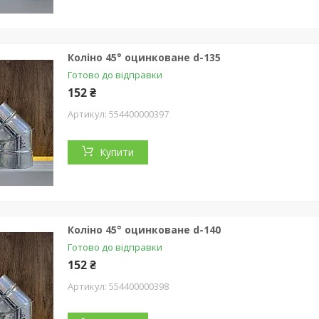
Коліно 45° оцинковане d-135
Готово до відправки
152 ₴
554400000397
Купити
Коліно 45° оцинковане d-140
Готово до відправки
152 ₴
554400000398