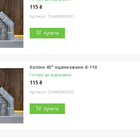
115 ₴
554400000391
Купити
Коліно 45° оцинковане d-110
Готово до відправки
115 ₴
554400000392
Купити