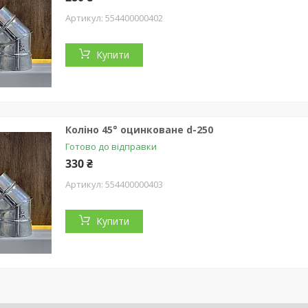
554400000402
Купити
Коліно 45° оцинковане d-250
Готово до відправки
330 ₴
554400000403
Купити