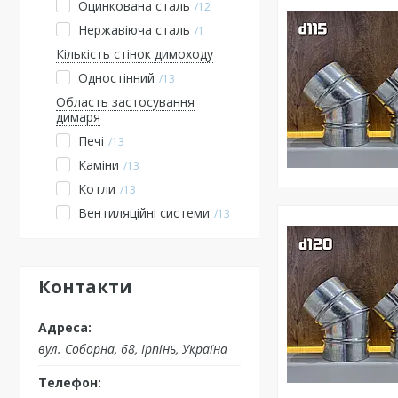
Оцинкована сталь
12
Нержавіюча сталь
1
Кількість стінок димоходу
Одностінний
13
Область застосування
димаря
Печі
13
Каміни
13
Котли
13
Вентиляційні системи
13
Контакти
вул. Соборна, 68, Ірпінь, Україна