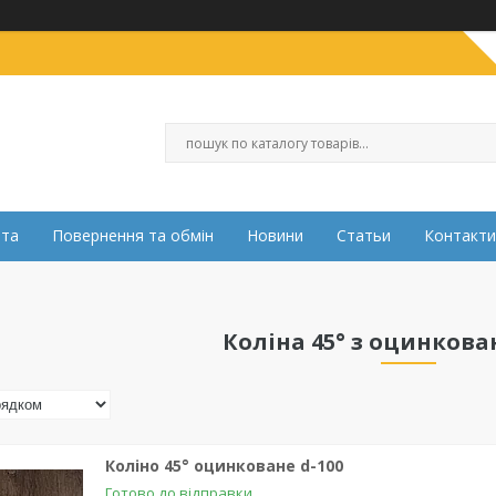
ата
Повернення та обмін
Новини
Статьи
Контакти
Коліна 45° з оцинкован
Коліно 45° оцинковане d-100
Готово до відправки