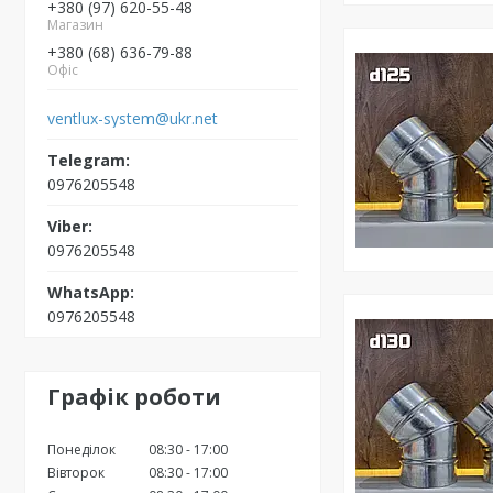
+380 (97) 620-55-48
Магазин
+380 (68) 636-79-88
Офіс
ventlux-system@ukr.net
0976205548
0976205548
0976205548
Графік роботи
Понеділок
08:30
17:00
Вівторок
08:30
17:00