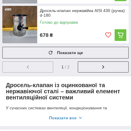
Дросель-клапан нержавійка AISI 430 (ручка)
d-180
Готово до відправки
678
₴
Показати ще
1
/ 2
Дросель-клапан із оцинкованої та
нержавіючої сталі – важливий елемент
вентиляційної системи
У сучасних системах вентиляції, кондиціонування та
димовидалення важливу роль відіграє регулювання
Показати все
повітряного потоку. Одним із ключових елементів для цієї
задачі є дросель-клапан – пристрій, який дозволяє
контролювати подачу повітря, змінюючи його об’єм у